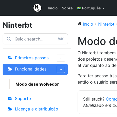
Início
Sobre
Português
Ninterbt
Início
Ninterbt
Modo d
⌘K
O Ninterbt também 
Primeiros passos
dos projetos desenv
ativar quanto ao des
Funcionalidades
Para ter acesso à j
então o usuário ser
Modo desenvolvedor
Suporte
Still stuck?
Como
Atualizado em 2
Licença e distribuição