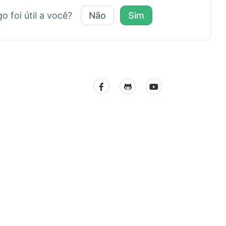
go foi útil a você?
Não
Sim