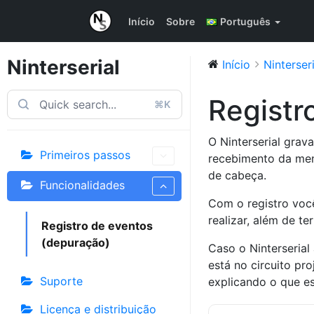
Início
Sobre
Português
Ninterserial
Início
Ninterseri
Registr
⌘K
O Ninterserial grav
Primeiros passos
recebimento da men
de cabeça.
Funcionalidades
Com o registro voc
realizar, além de t
Registro de eventos
(depuração)
Caso o Ninterserial
está no circuito pr
Suporte
explicando o que e
Licença e distribuição